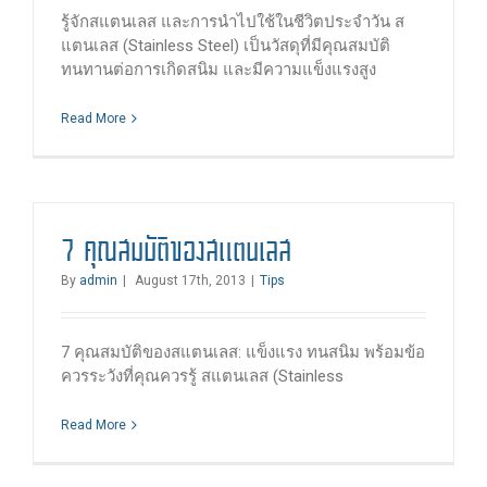
รู้จักสแตนเลส และการนำไปใช้ในชีวิตประจำวัน ส
แตนเลส (Stainless Steel) เป็นวัสดุที่มีคุณสมบัติ
ทนทานต่อการเกิดสนิม และมีความแข็งแรงสูง
Read More
7 คุณสมบัติของสแตนเลส
By
admin
|
August 17th, 2013
|
Tips
7 คุณสมบัติของสแตนเลส: แข็งแรง ทนสนิม พร้อมข้อ
ควรระวังที่คุณควรรู้ สแตนเลส (Stainless
Read More