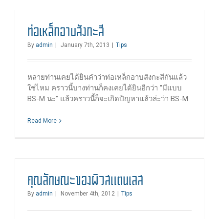
ท่อเหล็กอาบสังกะสี
By
admin
|
January 7th, 2013
|
Tips
หลายท่านเคยได้ยินคำว่าท่อเหล็กอาบสังกะสีกันแล้ว
ใช่ไหม คราวนี้บางท่านก็คงเคยได้ยินอีกว่า "มีแบบ
BS-M นะ” แล้วคราวนี้ก็จะเกิดปัญหาแล้วล่ะว่า BS-M
Read More
คุณลักษณะของผิวสแตนเลส
By
admin
|
November 4th, 2012
|
Tips