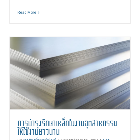
Read More
น
การบำรุงรักษาเหล็กในงานอุตสาหกรรม
ให้ใช้งานยาวนาน