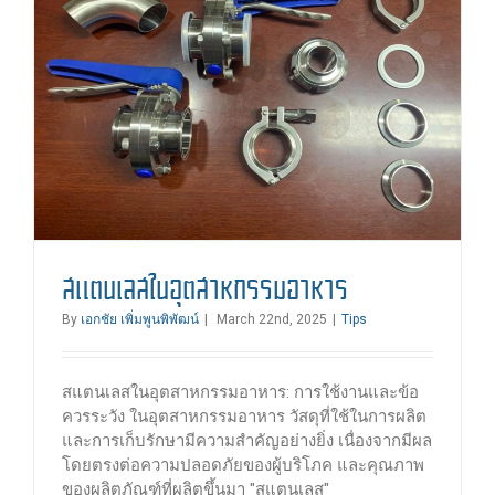
สแตนเลสในอุตสาหกรรมอาหาร
By
เอกชัย เพิ่มพูนพิพัฒน์
|
March 22nd, 2025
|
Tips
สแตนเลสในอุตสาหกรรมอาหาร: การใช้งานและข้อ
ควรระวัง ในอุตสาหกรรมอาหาร วัสดุที่ใช้ในการผลิต
และการเก็บรักษามีความสำคัญอย่างยิ่ง เนื่องจากมีผล
โดยตรงต่อความปลอดภัยของผู้บริโภค และคุณภาพ
ของผลิตภัณฑ์ที่ผลิตขึ้นมา "สแตนเลส"