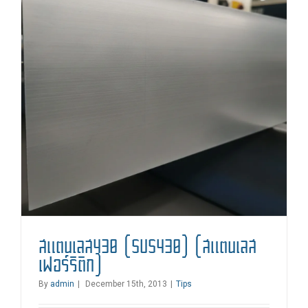
สแตนเลส430 (SUS430) (สแตนเลส
เฟอร์ริติก)
By
admin
|
December 15th, 2013
|
Tips