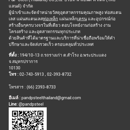
แลนด์) จำกัด
ผู้นำเข้าและจัดจำหน่ายวัสดุอุตสาหกรรมคุณภาพสูง ท่อสแตน
เลส แผ่นสแตนเลส
ท่อเหล็ก
แผ่นเหล็ก
เครน
และอุปกรณ์ก่อ
สร้างอื่นๆครบวงจรในที่เดียว ตอบโจทย์งานก่อสร้าง งาน
โครงสร้าง และอุตสาหกรรมทุกประเภท
ด้วยสินค้าที่ได้มาตรฐานและบริการที่น่าเชื่อถือพร้อมให้คำ
ปรึกษาและจัดส่งรวดเร็ว ครอบคลุมทั่วประเทศ
ที่ตั้ง :
194/10-13 ถ.รถรางเก่า ต.สำโรง อ.พระประแดง
จ.สมุทรปราการ
10130
โทร :
02-743-5913
,
02-393-8732
โทรสาร : (66) 2393-8733
อีเมล์ :
pandpsteelthailand@gmail.com
Line:
@pandpsteel