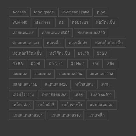
Access
food grade
Overhead Crane
pipe
SCM440
stainless
ท่อ
ท่อประปา
ท่อมีตะเข็บ
ท่อสแตนเลส
ท่อสแตนเลส304
ท่อสแตนเลส310
ท่อสแตนเลสเงา
ท่อเหล็ก
ท่อเหล็กดำ
ท่อเหล็กมีตะเข็บ
ท่อเหล็กไร้ตะเข็บ
ท่อไร้ตะเข็บ
ประวัติ
ผิว 2B
ผิว BA
ผิว HL
ผิว No.1
ผิว No.4
รอก
สลิง
สเตนเลส
สแตนเลส
สแตนเลส304
สแตนเลส 304
สแตนเลส316L
สแตนเลส420
หน้าแปลน
เครน
เครนโรงงาน
เพลาสแตนเลส
เหล็ก
เหล็ก ss400
เหล็กกล่อง
เหล็กตัวซี
เหล็กรางน้ำ
แผ่นสแตนเลส
แผ่นสแตนเลส304
แผ่นสแตนเลส310
แผ่นเหล็ก