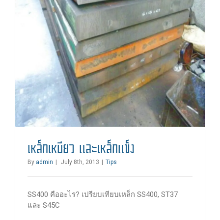
เหล็กเหนียว และเหล็กแข็ง
By
admin
|
July 8th, 2013
|
Tips
SS400 คืออะไร? เปรียบเทียบเหล็ก SS400, ST37
และ S45C