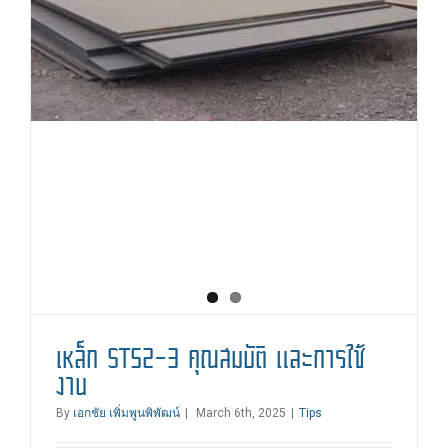
เหล็ก ST52-3 คุณสมบัติ และการใช้
งาน
By
เอกชัย เพิ่มพูนพิพัฒน์
|
March 6th, 2025
|
Tips