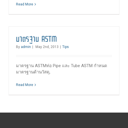
Read More
มาตรฐาน ASTM
By
admin
|
May 2nd, 2013
|
Tips
มาตรฐาน ASTMท่อ Pipe และ Tube ASTM กำหนด
มาตรฐานด้านวัสดุ,
Read More