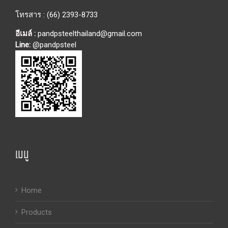
โทรสาร : (66) 2393-8733
อีเมล์ :
pandpsteelthailand@gmail.com
Line:
@pandpsteel
เมนู
Home
Products