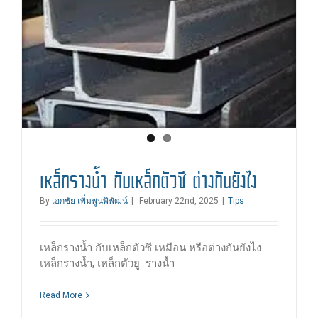
เหล็กรางน้ำ กับเหล็กตัวซี ต่างกันยังไง
By
เอกชัย เพิ่มพูนพิพัฒน์
|
February 22nd, 2025
|
Tips
เหล็กรางน้ำ กับเหล็กตัวซี เหมือน หรือต่างกันยังไง
เหล็กรางน้ำ, เหล็กตัวยู รางน้ำ
Read More