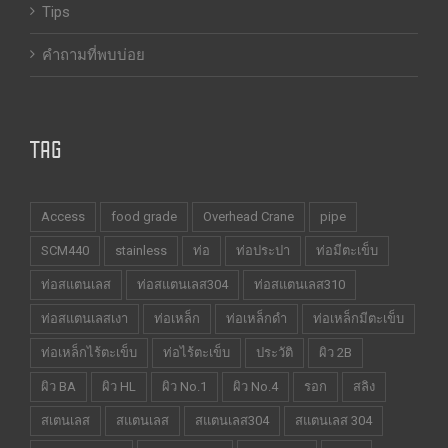
Tips
คำถามที่พบบ่อย
TAG
Access
food grade
Overhead Crane
pipe
SCM440
stainless
ท่อ
ท่อประปา
ท่อมีตะเข็บ
ท่อสแตนเลส
ท่อสแตนเลส304
ท่อสแตนเลส310
ท่อสแตนเลสเงา
ท่อเหล็ก
ท่อเหล็กดำ
ท่อเหล็กมีตะเข็บ
ท่อเหล็กไร้ตะเข็บ
ท่อไร้ตะเข็บ
ประวัติ
ผิว 2B
ผิว BA
ผิว HL
ผิว No.1
ผิว No.4
รอก
สลิง
สเตนเลส
สแตนเลส
สแตนเลส304
สแตนเลส 304