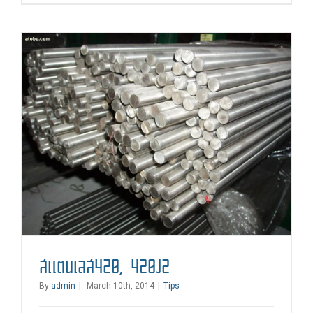
สแตนเลส420, 420J2
By
admin
|
March 10th, 2014
|
Tips