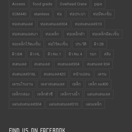
Access
food grade
Overhead Crane
pipe
SCM440
stainless
ท่อ
ท่อประปา
ท่อมีตะเข็บ
ท่อสแตนเลส
ท่อสแตนเลส304
ท่อสแตนเลส310
ท่อสแตนเลสเงา
ท่อเหล็ก
ท่อเหล็กดำ
ท่อเหล็กมีตะเข็บ
ท่อเหล็กไร้ตะเข็บ
ท่อไร้ตะเข็บ
ประวัติ
ผิว 2B
ผิว BA
ผิว HL
ผิว No.1
ผิว No.4
รอก
สลิง
สเตนเลส
สแตนเลส
สแตนเลส304
สแตนเลส 304
สแตนเลส316L
สแตนเลส420
หน้าแปลน
เครน
เครนโรงงาน
เพลาสแตนเลส
เหล็ก
เหล็ก ss400
เหล็กกล่อง
เหล็กตัวซี
เหล็กรางน้ำ
แผ่นสแตนเลส
แผ่นสแตนเลส304
แผ่นสแตนเลส310
แผ่นเหล็ก
FIND US ON FACEBOOK