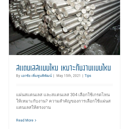
สแตนเลสแบบไหน เหมาะกับงานแบบไหน
By
เอกชัย เพิ่มพูนพิพัฒน์
|
May 15th, 2021
|
Tips
แผ่นสแตนเลส และสแตนเลส 304 เลือกใช้เกรดไหน
ให้เหมาะกับงาน? ความสำคัญของการเลือกใช้แผ่นส
แตนเลสให้ตรงงาน
Read More