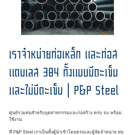
เราจำหน่ายท่อเหล็ก และท่อส
แตนเลส 304 ทั้งแบบมีตะเข็บ
และไม่มีตะเข็บ | P&P Steel
ศูนย์รวมท่อสำหรับอุตสาหกรรมและก่อสร้าง ครบ จบ พร้อม
ใช้งาน
ที่ P&P Steel เราเป็นทั้งผู้นำเข้าโดยตรงและผู้จัดจำหน่าย ท่อ