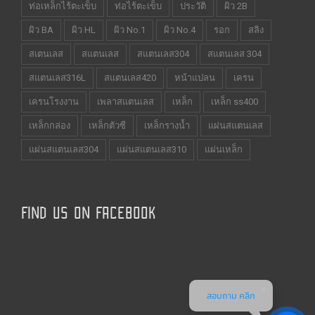
ท่อเหล็กไร้ตะเข็บ
ท่อไร้ตะเข็บ
ประวัติ
ผิว 2B
ผิว BA
ผิว HL
ผิว No.1
ผิว No.4
รอก
สลิง
สเตนเลส
สแตนเลส
สแตนเลส304
สแตนเลส 304
สแตนเลส316L
สแตนเลส420
หน้าแปลน
เครน
เครนโรงงาน
เพลาสแตนเลส
เหล็ก
เหล็ก ss400
เหล็กกล่อง
เหล็กตัวซี
เหล็กรางน้ำ
แผ่นสแตนเลส
แผ่นสแตนเลส304
แผ่นสแตนเลส310
แผ่นเหล็ก
FIND US ON FACEBOOK
สอบถาม คลิก