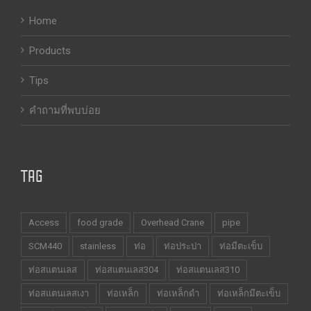
Home
Products
Tips
คำถามที่พบบ่อย
TAG
Access
food grade
Overhead Crane
pipe
SCM440
stainless
ท่อ
ท่อประปา
ท่อมีตะเข็บ
ท่อสแตนเลส
ท่อสแตนเลส304
ท่อสแตนเลส310
ท่อสแตนเลสเงา
ท่อเหล็ก
ท่อเหล็กดำ
ท่อเหล็กมีตะเข็บ