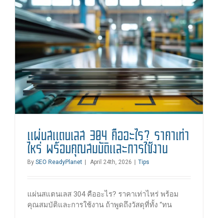
แผ่นสแตนเลส 304 คืออะไร? ราคาเท่า
ไหร่ พร้อมคุณสมบัติและการใช้งาน
By
SEO ReadyPlanet
|
April 24th, 2026
|
Tips
แผ่นสแตนเลส 304 คืออะไร? ราคาเท่าไหร่ พร้อม
คุณสมบัติและการใช้งาน ถ้าพูดถึงวัสดุที่ทั้ง “ทน