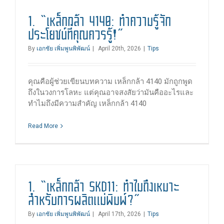
1. “เหล็กกล้า 4140: ทำความรู้จัก
ประโยชน์ที่คุณควรรู้!”
By
เอกชัย เพิ่มพูนพิพัฒน์
|
April 20th, 2026
|
Tips
คุณคือผู้ช่วยเขียนบทความ เหล็กกล้า 4140 มักถูกพูด
ถึงในวงการโลหะ แต่คุณอาจสงสัยว่ามันคืออะไรและ
ทำไมถึงมีความสำคัญ เหล็กกล้า 4140
Read More
1. “เหล็กกล้า SKD11: ทำไมถึงเหมาะ
สำหรับการผลิตแม่พิมพ์?”
By
เอกชัย เพิ่มพูนพิพัฒน์
|
April 17th, 2026
|
Tips