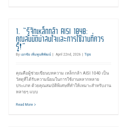
1. “รู้จักเหล็กกล้า AISI 1040:
คุณสมบัติน่าสนใจและการใช้งานที่ควร
รู้!”
By
เอกชัย เพิ่มพูนพิพัฒน์
|
April 22nd, 2026
|
Tips
คุณคือผู้ช่วยเขียนบทความ เหล็กกล้า AISI 1040 เป็น
วัสดุที่ได้รับความนิยมในการใช้งานหลากหลาย
ประเภท ด้วยคุณสมบัติพิเศษที่ทำให้เหมาะสำหรับงาน
หลายๆ แบบ
Read More