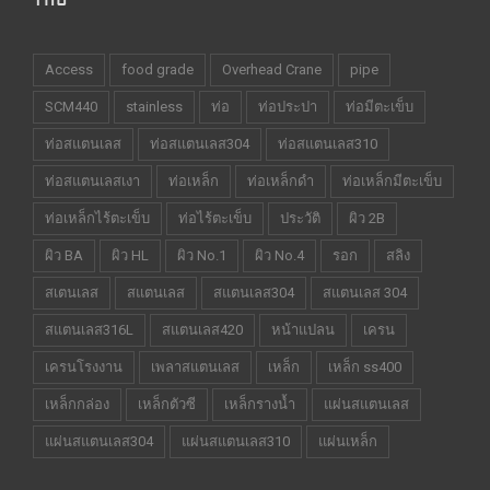
Access
food grade
Overhead Crane
pipe
SCM440
stainless
ท่อ
ท่อประปา
ท่อมีตะเข็บ
ท่อสแตนเลส
ท่อสแตนเลส304
ท่อสแตนเลส310
ท่อสแตนเลสเงา
ท่อเหล็ก
ท่อเหล็กดำ
ท่อเหล็กมีตะเข็บ
ท่อเหล็กไร้ตะเข็บ
ท่อไร้ตะเข็บ
ประวัติ
ผิว 2B
ผิว BA
ผิว HL
ผิว No.1
ผิว No.4
รอก
สลิง
สเตนเลส
สแตนเลส
สแตนเลส304
สแตนเลส 304
สแตนเลส316L
สแตนเลส420
หน้าแปลน
เครน
เครนโรงงาน
เพลาสแตนเลส
เหล็ก
เหล็ก ss400
เหล็กกล่อง
เหล็กตัวซี
เหล็กรางน้ำ
แผ่นสแตนเลส
แผ่นสแตนเลส304
แผ่นสแตนเลส310
แผ่นเหล็ก