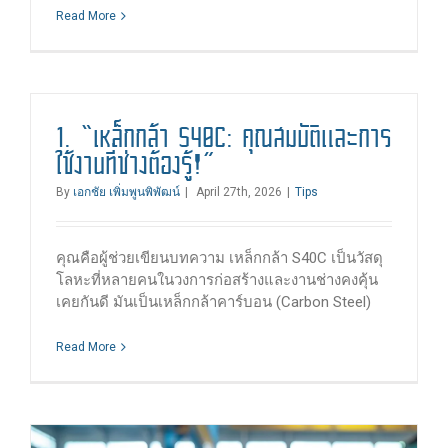
Read More
1. “เหล็กกล้า S40C: คุณสมบัติและการ
ใช้งานที่ช่างต้องรู้!”
By
เอกชัย เพิ่มพูนพิพัฒน์
|
April 27th, 2026
|
Tips
คุณคือผู้ช่วยเขียนบทความ เหล็กกล้า S40C เป็นวัสดุ
โลหะที่หลายคนในวงการก่อสร้างและงานช่างคงคุ้น
เคยกันดี มันเป็นเหล็กกล้าคาร์บอน (Carbon Steel)
Read More