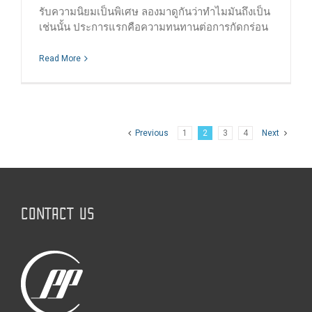
รับความนิยมเป็นพิเศษ ลองมาดูกันว่าทำไมมันถึงเป็น
เช่นนั้น ประการแรกคือความทนทานต่อการกัดกร่อน
Read More
Previous
1
2
3
4
Next
CONTACT US