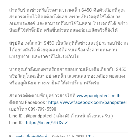
สำหรับร้านช่างหรือโรงงานขนาดเล็ก S45C คือตัวเลือกที่คุณ
สามารถเก็บไว้ติดสต็อกได้เลย เพราะเป็นวัสดุที่ใช้ได้อย่าง
อเนกประสงค์ และสามารถดึงมาใช้ในหลายโปรเจกต์ได้ อย่าง
น้อยก็ใช้ทำจิ๊กยึด หรือชิ้นส่วนทดลองก่อนผลิตจริงก็ยังได้
สรุป
คือ เหล็กกล้า S45C เป็นวัสดุที่ทั้งช่างและผู้ประกอบใช้งาน
ได้อย่างมั่นใจ ด้วยคุณสมบัติครบเครื่อง ทั้งความทนทาน
แปรรูปง่าย และราคาที่ไม่แรงเกินไป
หากคุณกำลังมองหาหรืออยากสอบถามเพิ่มเติมเกี่ยวกับ S45C
หรือวัสดุโลหะอื่นๆ อย่างเหล็ก สแตนเลส ทองเหลือง ทองแดง
หรืออลูมิเนียม ทางเรายินดีให้คำปรึกษาฟรีครับ
สามารถติดตามข้อมูลข่าวสารได้ที่
www.pandpsteel.co.th
ติดตาม Facebook :
https://www.facebook.com/pandpsteel
เบอร์โทร 089-799-5598
Line ID : @pandpsteel ( เติม @ ด้านหน้าด้วยนะครับ )
Line ID :
https://lin.ee/9lRXvtZ
By
เอกชัย เพิ่มพูนพิพัฒน์
|
October 29th, 2025
|
Tips