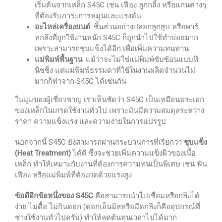
เริ่มต้นจากเหล็ก S45C เช่น เฟือง ลูกกลิ้ง หรือแกนต่างๆ
ที่ต้องรับภาระการหมุนและแรงดัน
อะไหล่เครื่องยนต์
: ชิ้นส่วนอย่างปลอกลูกสูบ หรือพาร์
ทกลึงที่ถูกใช้งานหนัก S45C ก็ถูกนำไปใช้ทำบ่อยมาก
เพราะสามารถชุบแข็งได้อีก เพื่อเพิ่มความทนทาน
แม่พิมพ์พื้นฐาน
: แม้ว่าจะไม่ใช่แม่พิมพ์ซับซ้อนแบบฟิ
นิชชิ่ง แต่แม่พิมพ์ธรรมดาที่ใช้ในงานผลิตจำนวนไม่
มากก็ทำจาก S45C ได้เช่นกัน
ในมุมของผู้เชี่ยวชาญ เราเห็นชัดว่า S45C เป็นเหมือนพระเอก
ของเหล็กในเกรดใช้งานทั่วไป เพราะมันมีความสมดุลระหว่าง
ราคา ความแข็งแรง และความง่ายในการแปรรูป
นอกจากนี้ S45C ยังสามารถผ่านกระบวนการที่เรียกว่า
ชุบแข็ง
(Heat Treatment)
ได้ดี ซึ่งจะช่วยเพิ่มความแข็งผิวของเนื้อ
เหล็ก ทำให้เหมาะกับงานที่ต้องการความทนเป็นพิเศษ เช่น ฟัน
เฟือง หรือแม่พิมพ์ที่ต้องกดด้วยแรงสูง
ข้อดีอีกข้อหนึ่งของ S45C
คือสามารถนำไปเชื่อมหรือกลึงได้
ง่าย ไม่ดื้อ ไม่กินดอก (ดอกเอ็นมิลหรือมีดกลึงก็คืออุปกรณ์ที่
ช่างใช้งานทั่วไปครับ) ทำให้ลดต้นทุนเวลาไปได้มาก