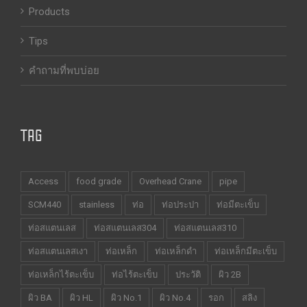
Products
Tips
คำถามที่พบบ่อย
TAG
Access
food grade
Overhead Crane
pipe
SCM440
stainless
ท่อ
ท่อประปา
ท่อมีตะเข็บ
ท่อสแตนเลส
ท่อสแตนเลส304
ท่อสแตนเลส310
ท่อสแตนเลสเงา
ท่อเหล็ก
ท่อเหล็กดำ
ท่อเหล็กมีตะเข็บ
ท่อเหล็กไร้ตะเข็บ
ท่อไร้ตะเข็บ
ประวัติ
ผิว 2B
ผิว BA
ผิว HL
ผิว No.1
ผิว No.4
รอก
สลิง