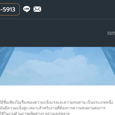
Ho
ที่มีชื่อเสียงในเรื่องของความแข็งแรงและความทนทาน เป็นประเภทหนึ่ง
้มันมีความแข็งสูง เหมาะสำหรับงานที่ต้องการความทนทานต่อการ
มใช้ในงานด้านการผลิตต่างๆ อย่างแพร่หลาย