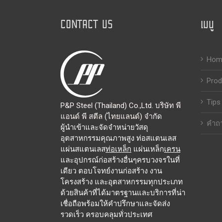
CONTACT US
เมนู
Hom
Prod
Tips
P&P Steel (Thailand) Co.,Ltd. บริษัท พี
แอนด์ พี สตีล (ไทยแลนด์) จำกัด
คำถา
ผู้นำเข้าและจัดจำหน่ายวัสดุ
อุตสาหกรรมคุณภาพสูง ท่อสแตนเลส
แผ่นสแตนเลส
ท่อเหล็ก
แผ่นเหล็ก
เครน
และอุปกรณ์ก่อสร้างอื่นๆครบวงจรในที่
เดียว ตอบโจทย์งานก่อสร้าง งาน
โครงสร้าง และอุตสาหกรรมทุกประเภท
ด้วยสินค้าที่ได้มาตรฐานและบริการที่น่า
เชื่อถือพร้อมให้คำปรึกษาและจัดส่ง
รวดเร็ว ครอบคลุมทั่วประเทศ