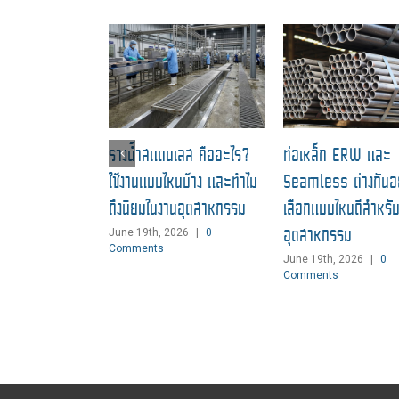
รางน้ำสแตนเลส คืออะไร?
ท่อเหล็ก ERW และ
ใช้งานแบบไหนบ้าง และทำไม
Seamless ต่างกันอย
ถึงนิยมในงานอุตสาหกรรม
เลือกแบบไหนดีสำหรั
อุตสาหกรรม
June 19th, 2026
|
0
Comments
June 19th, 2026
|
0
Comments