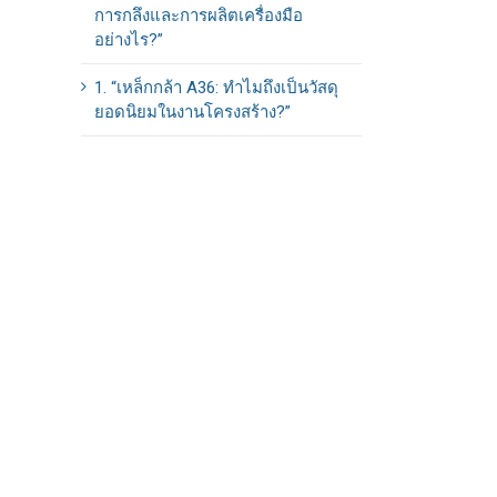
การกลึงและการผลิตเครื่องมือ
อย่างไร?”
1. “เหล็กกล้า A36: ทำไมถึงเป็นวัสดุ
ยอดนิยมในงานโครงสร้าง?”
le+