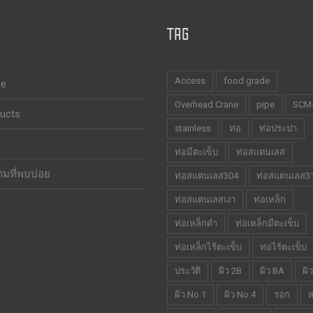
TAG
Access
food grade
e
Overhead Crane
pipe
SCM
ucts
stainless
ท่อ
ท่อประปา
ท่อมีตะเข็บ
ท่อสแตนเลส
มที่พบบ่อย
ท่อสแตนเลส304
ท่อสแตนเลส3
ท่อสแตนเลสเงา
ท่อเหล็ก
ท่อเหล็กดำ
ท่อเหล็กมีตะเข็บ
ท่อเหล็กไร้ตะเข็บ
ท่อไร้ตะเข็บ
ประวัติ
ผิว 2B
ผิว BA
ผิ
ผิว No.1
ผิว No.4
รอก
ส