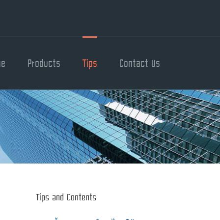
me
Products
Tips
Contact Us
Tips and Contents