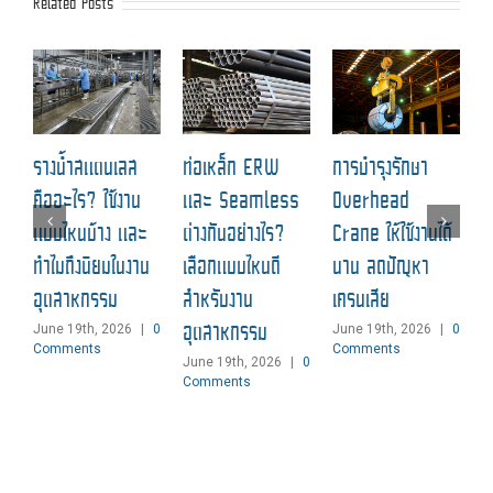
Related Posts
ฉ
รางน้ำสแตนเลส
ท่อเหล็ก ERW
การบำรุงรักษา
ป
คืออะไร? ใช้งาน
และ Seamless
Overhead
แ
แบบไหนบ้าง และ
ต่างกันอย่างไร?
Crane ให้ใช้งานได้
M
ทำไมถึงนิยมในงาน
เลือกแบบไหนดี
นาน ลดปัญหา
C
อุตสาหกรรม
สำหรับงาน
เครนเสีย
อุตสาหกรรม
June 19th, 2026
|
0
June 19th, 2026
|
0
Comments
Comments
June 19th, 2026
|
0
Comments