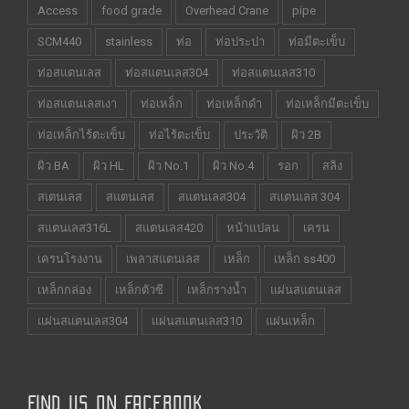
Access
food grade
Overhead Crane
pipe
SCM440
stainless
ท่อ
ท่อประปา
ท่อมีตะเข็บ
ท่อสแตนเลส
ท่อสแตนเลส304
ท่อสแตนเลส310
ท่อสแตนเลสเงา
ท่อเหล็ก
ท่อเหล็กดำ
ท่อเหล็กมีตะเข็บ
ท่อเหล็กไร้ตะเข็บ
ท่อไร้ตะเข็บ
ประวัติ
ผิว 2B
ผิว BA
ผิว HL
ผิว No.1
ผิว No.4
รอก
สลิง
สเตนเลส
สแตนเลส
สแตนเลส304
สแตนเลส 304
สแตนเลส316L
สแตนเลส420
หน้าแปลน
เครน
เครนโรงงาน
เพลาสแตนเลส
เหล็ก
เหล็ก ss400
เหล็กกล่อง
เหล็กตัวซี
เหล็กรางน้ำ
แผ่นสแตนเลส
แผ่นสแตนเลส304
แผ่นสแตนเลส310
แผ่นเหล็ก
FIND US ON FACEBOOK