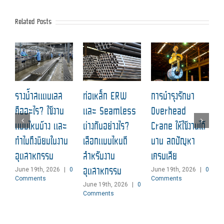
Related Posts
ฉ
รางน้ำสแตนเลส
ท่อเหล็ก ERW
การบำรุงรักษา
ป
คืออะไร? ใช้งาน
และ Seamless
Overhead
แ
แบบไหนบ้าง และ
ต่างกันอย่างไร?
Crane ให้ใช้งานได้
M
ทำไมถึงนิยมในงาน
เลือกแบบไหนดี
นาน ลดปัญหา
C
อุตสาหกรรม
สำหรับงาน
เครนเสีย
อุตสาหกรรม
June 19th, 2026
|
0
June 19th, 2026
|
0
Comments
Comments
June 19th, 2026
|
0
Comments