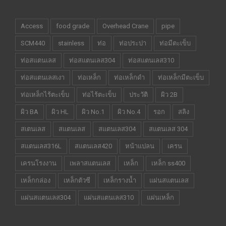
Access
food grade
Overhead Crane
pipe
SCM440
stainless
ท่อ
ท่อประปา
ท่อมีตะเข็บ
ท่อสแตนเลส
ท่อสแตนเลส304
ท่อสแตนเลส310
ท่อสแตนเลสเงา
ท่อเหล็ก
ท่อเหล็กดำ
ท่อเหล็กมีตะเข็บ
ท่อเหล็กไร้ตะเข็บ
ท่อไร้ตะเข็บ
ประวัติ
ผิว 2B
ผิว BA
ผิว HL
ผิว No.1
ผิว No.4
รอก
สลิง
สเตนเลส
สแตนเลส
สแตนเลส304
สแตนเลส 304
สแตนเลส316L
สแตนเลส420
หน้าแปลน
เครน
เครนโรงงาน
เพลาสแตนเลส
เหล็ก
เหล็ก ss400
เหล็กกล่อง
เหล็กตัวซี
เหล็กรางน้ำ
แผ่นสแตนเลส
แผ่นสแตนเลส304
แผ่นสแตนเลส310
แผ่นเหล็ก