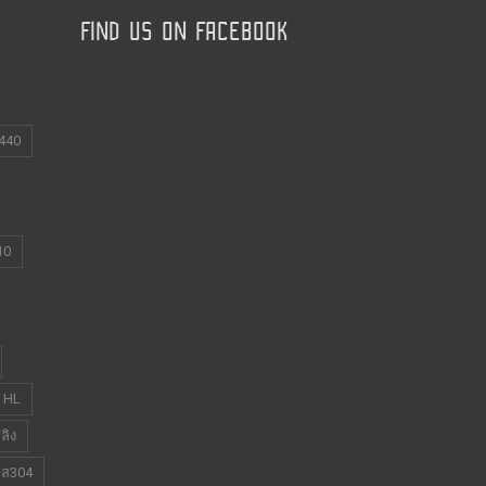
FIND US ON FACEBOOK
440
10
ว HL
ลิง
ลส304