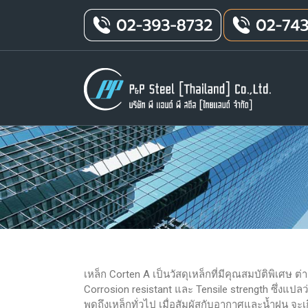
เหล็ก Corten A เป็นวัสดุเหล็กที่มีคุณสมบัติพิเศษ ต
Corrosion resistant และ Tensile strength ซึ่งแ
พูดถึงเหล็กทั่วไป เมื่อสัมผัสกับอากาศและน้ำฝน จะเ