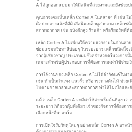
A ได้ถูกออกแบบมาให้มีสนิมที่สวยงามและยังช่วยปก
คุณอาจเคยเห็นเหล็ก Corten A ในหลายๆ ที่ เช่น 
ศิลปะกลางแจ้งที่มีผิวสีสนิมเหล็กดูสวยงาม เหล็กช
สภาพอากาศ เช่น ผนังตึกสูง ร้านค้า หรือรีสอร์ทที
เหล็ก Corten A ไม่เพียงให้ความสวยงามในด้านสายต
ซ่อมแซมหรือทาสีบ่อยๆ ในระยะยาว เหล็กชนิดนี้จะมี
จากผู้เชี่ยวชาญ ประเภทผมซึ่งคร่ำหวอดในวงการนี้ม
เหมาะสำหรับผู้ประกอบการที่ต้องการลดค่าใช้จ่ายใ
การใช้งานของเหล็ก Corten A ไม่ได้จำกัดแค่ในง
เช่น ทำเป็นกำแพง แนวรั้ว หรือกระถางต้นไม้ ช่วยเ
ไปตามกาลเวลาและสภาพอากาศ ทำให้ไม่เบื่อและยัง
แม้ว่าเหล็ก Corten A จะมีค่าใช้จ่ายเริ่มต้นที่สูงก
ระยะยาว ก็ถือว่าคุ้มที่เดียว เจ้าของกิจการที่ต้องก
เลือกหนึ่งที่น่าสนใจ
การเปิดใจรับวัสดุใหม่ๆ อย่างเหล็ก Corten A อาจ
ต้องการนำเสนอสู่สาธารณะ