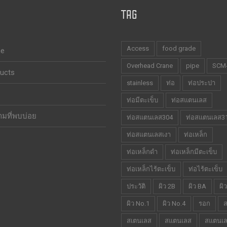
TAG
Access
food grade
e
Overhead Crane
pipe
SCM
ucts
stainless
ท่อ
ท่อประปา
ท่อมีตะเข็บ
ท่อสแตนเลส
มที่พบบ่อย
ท่อสแตนเลส304
ท่อสแตนเลส3
ท่อสแตนเลสเงา
ท่อเหล็ก
ท่อเหล็กดำ
ท่อเหล็กมีตะเข็บ
ท่อเหล็กไร้ตะเข็บ
ท่อไร้ตะเข็บ
ประวัติ
ผิว 2B
ผิว BA
ผิ
ผิว No.1
ผิว No.4
รอก
ส
สเตนเลส
สแตนเลส
สแตนเ