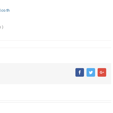
.co.th
 )
!
Facebook
Twitter
Goog