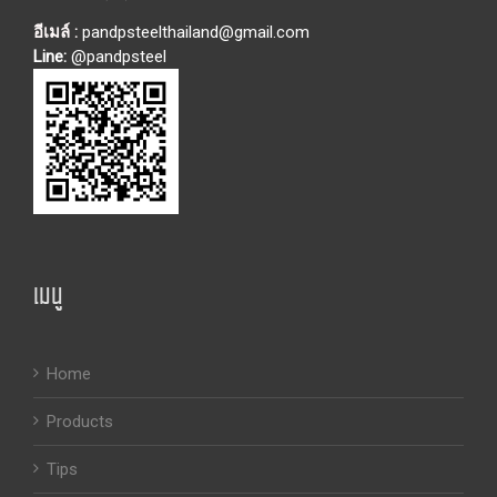
อีเมล์ :
pandpsteelthailand@gmail.com
Line:
@pandpsteel
เมนู
Home
Products
Tips