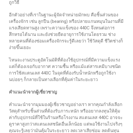
ถูกวิธี
อีกตัวอย่างที่เราในฐานะผู้จัดจำหน่ายมักพบ คือชิ้นส่วนของ
เครื่องจักร เช่น ลูกปืน (bearing) หรือปลายแกนหมุนในงานที่มี
แรงเสียดทานสูง เพราะความแข็งของ 440C จึงทนต่อการ
สึกหรอได้นาน และยังช่วยยืดอายุการใช้งานโดยรวม ช่าง
หลายคนที่ต้องซ่อมเครื่องจักรจะรู้ดีเลยว่า ใช้วัสดุดี ชีวิตช่างก็
ง่ายขึ้นเยอะ
ไหนจะงานประตูอัตโนมัติที่ต้องใช้อุปกรณ์ที่มีความแข็งแรง
แต่ก็ต้องเจอกับอากาศ ความชื้น หรือแม้แต่สารเคมีบางชนิด
การใช้สแตนเลส 440C ในจุดที่ต้องรับน้ำหนักหรือถูกใช้งา
นบ่อยๆ ก็กลายเป็นทางเลือกที่คุ้มค่าในระยะยาว
คำแนะนำจากผู้เชี่ยวชาญ
คำแนะนำจากมุมมองผู้เชี่ยวชาญอย่างเรา หากคุณกำลังเลือก
วัสดุสำหรับชิ้นส่วนที่ต้องรับภาระหนัก หรืออยากลงทุนให้คุ้ม
ค่ากับอุปกรณ์ที่ใช้ในร้านหรือโรงงาน สแตนเลส 440C อาจจะ
ดูราคาสูงกว่าสแตนเลสชนิดอื่นเล็กน้อย แต่พอใช้งานไปจริงๆ
คุณจะรู้เลยว่ามันคุ้มในระยะยาว ลดเวลาเสียซ่อม ลดต้นทุน