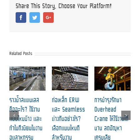
Share This Story, Choose Your Platform!
Facebook
Twitter
Google+
Related Posts
ฉ
รางน้ำสแตนเลส
ท่อเหล็ก ERW
การบำรุงรักษา
ป
คืออะไร? ใช้งาน
และ Seamless
Overhead
แ
แบบไหนบ้าง และ
ต่างกันอย่างไร?
Crane ให้ใช้งานได้
M
ทำไมถึงนิยมในงาน
เลือกแบบไหนดี
นาน ลดปัญหา
C
อุตสาหกรรม
สำหรับงาน
เครนเสีย