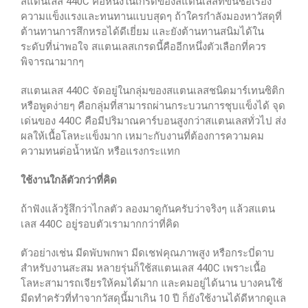
สแตนเลส 440C คือหนึ่งในเกรดของสแตนเลสที่ขึ้นชื่อเรื่อง
ความแข็งแรงและทนทานแบบสุดๆ ถ้าใครกำลังมองหาวัสดุที่
ต้านทานการสึกหรอได้ดีเยี่ยม และยังต้านทานสนิมได้ใน
ระดับที่น่าพอใจ สแตนเลสเกรดนี้คืออีกหนึ่งตัวเลือกที่ควร
พิจารณามากๆ
สแตนเลส 440C จัดอยู่ในกลุ่มของสแตนเลสชนิดมาร์เทนซิติก
หรือพูดง่ายๆ คือกลุ่มที่สามารถผ่านกระบวนการชุบแข็งได้ จุด
เด่นของ 440C คือมีปริมาณคาร์บอนสูงกว่าสแตนเลสทั่วไป ส่ง
ผลให้เนื้อโลหะแข็งมาก เหมาะกับงานที่ต้องการความคม
ความทนต่อน้ำหนัก หรือแรงกระแทก
ใช้งานใกล้ตัวกว่าที่คิด
ถ้าฟังแล้วรู้สึกว่าไกลตัว ลองมาดูกันครับว่าจริงๆ แล้วสแตน
เลส 440C อยู่รอบตัวเรามากกว่าที่คิด
ตัวอย่างเช่น มีดพับพกพา มีดเชฟคุณภาพสูง หรือกระบี่ดาบ
สำหรับงานสะสม หลายรุ่นก็ใช้สแตนเลส 440C เพราะเนื้อ
โลหะสามารถเจียรให้คมได้มาก และคมอยู่ได้นาน บางคนใช้
มีดทำครัวที่ทำจากวัสดุนี้มาเกิน 10 ปี ก็ยังใช้งานได้ดีหากดูแล