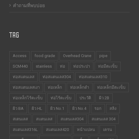
คำถามที่พบบ่อย
TAG
Access
food grade
Overhead Crane
pipe
SCM440
stainless
ท่อ
ท่อประปา
ท่อมีตะเข็บ
ท่อสแตนเลส
ท่อสแตนเลส304
ท่อสแตนเลส310
ท่อสแตนเลสเงา
ท่อเหล็ก
ท่อเหล็กดำ
ท่อเหล็กมีตะเข็บ
ท่อเหล็กไร้ตะเข็บ
ท่อไร้ตะเข็บ
ประวัติ
ผิว 2B
ผิว BA
ผิว HL
ผิว No.1
ผิว No.4
รอก
สลิง
สเตนเลส
สแตนเลส
สแตนเลส304
สแตนเลส 304
สแตนเลส316L
สแตนเลส420
หน้าแปลน
เครน