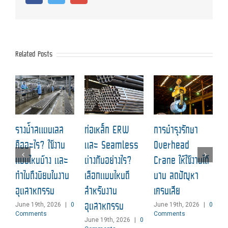
Related Posts
ฉ
รางน้ำสแตนเลส
ท่อเหล็ก ERW
การบำรุงรักษา
ป
คืออะไร? ใช้งาน
และ Seamless
Overhead
แ
แบบไหนบ้าง และ
ต่างกันอย่างไร?
Crane ให้ใช้งานได้
M
ทำไมถึงนิยมในงาน
เลือกแบบไหนดี
นาน ลดปัญหา
C
อุตสาหกรรม
สำหรับงาน
เครนเสีย
อุตสาหกรรม
June 19th, 2026
|
0
June 19th, 2026
|
0
Comments
Comments
June 19th, 2026
|
0