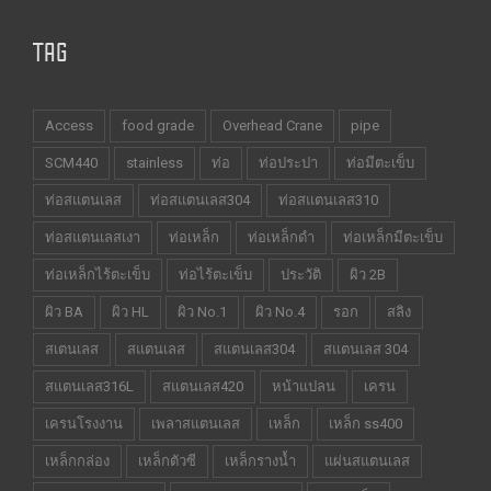
TAG
Access
food grade
Overhead Crane
pipe
SCM440
stainless
ท่อ
ท่อประปา
ท่อมีตะเข็บ
ท่อสแตนเลส
ท่อสแตนเลส304
ท่อสแตนเลส310
ท่อสแตนเลสเงา
ท่อเหล็ก
ท่อเหล็กดำ
ท่อเหล็กมีตะเข็บ
ท่อเหล็กไร้ตะเข็บ
ท่อไร้ตะเข็บ
ประวัติ
ผิว 2B
ผิว BA
ผิว HL
ผิว No.1
ผิว No.4
รอก
สลิง
สเตนเลส
สแตนเลส
สแตนเลส304
สแตนเลส 304
สแตนเลส316L
สแตนเลส420
หน้าแปลน
เครน
เครนโรงงาน
เพลาสแตนเลส
เหล็ก
เหล็ก ss400
เหล็กกล่อง
เหล็กตัวซี
เหล็กรางน้ำ
แผ่นสแตนเลส