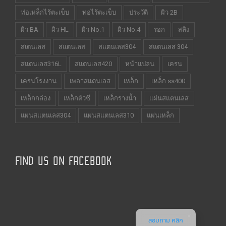
ท่อเหล็กไร้ตะเข็บ
ท่อไร้ตะเข็บ
ประวัติ
ผิว 2B
ผิว BA
ผิว HL
ผิว No.1
ผิว No.4
รอก
สลิง
สเตนเลส
สแตนเลส
สแตนเลส304
สแตนเลส 304
สแตนเลส316L
สแตนเลส420
หน้าแปลน
เครน
เครนโรงงาน
เพลาสแตนเลส
เหล็ก
เหล็ก ss400
เหล็กกล่อง
เหล็กตัวซี
เหล็กรางน้ำ
แผ่นสแตนเลส
แผ่นสแตนเลส304
แผ่นสแตนเลส310
แผ่นเหล็ก
FIND US ON FACEBOOK
สอบถาม คลิก