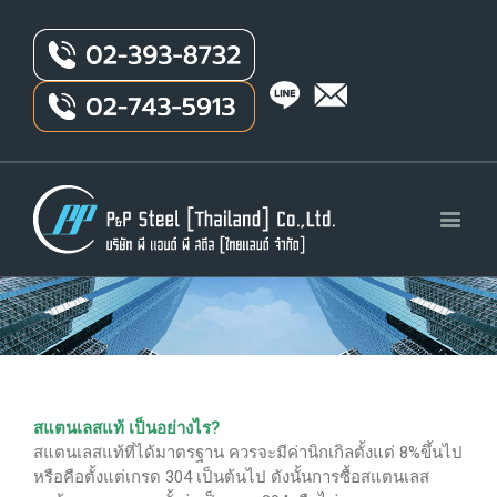
สแตนเลสแท้ เป็นอย่างไร?
สแตนเลสแท้ที่ได้มาตรฐาน ควรจะมีค่านิกเกิลตั้งแต่ 8%ขึ้นไป
หรือคือตั้งแต่เกรด 304 เป็นต้นไป ดังนั้นการซื้อสแตนเลส