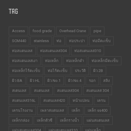
TAG
Access
food grade
Overhead Crane
pipe
SCM440
stainless
ท่อ
ท่อประปา
ท่อมีตะเข็บ
ท่อสแตนเลส
ท่อสแตนเลส304
ท่อสแตนเลส310
ท่อสแตนเลสเงา
ท่อเหล็ก
ท่อเหล็กดำ
ท่อเหล็กมีตะเข็บ
ท่อเหล็กไร้ตะเข็บ
ท่อไร้ตะเข็บ
ประวัติ
ผิว 2B
ผิว BA
ผิว HL
ผิว No.1
ผิว No.4
รอก
สลิง
สเตนเลส
สแตนเลส
สแตนเลส304
สแตนเลส 304
สแตนเลส316L
สแตนเลส420
หน้าแปลน
เครน
เครนโรงงาน
เพลาสแตนเลส
เหล็ก
เหล็ก ss400
เหล็กกล่อง
เหล็กตัวซี
เหล็กรางน้ำ
แผ่นสแตนเลส
แผ่นสแตนเลส304
แผ่นสแตนเลส310
แผ่นเหล็ก