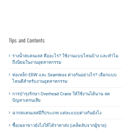
Tips and Contents
รางน้ำสแตนเลส คืออะไร? ใช้งานแบบไหนบ้าง และทำไม
ถึงนิยมในงานอุตสาหกรรม
ท่อเหล็ก ERW และ Seamless ต่างกันอย่างไร? เลือกแบบ
ไหนดีสำหรับงานอุตสาหกรรม
การบำรุงรักษา Overhead Crane ให้ใช้งานได้นาน ลด
ปัญหาเครนเสีย
ฉากสแตนเลสมีกี่ประเภท แต่ละแบบต่างกันยังไง
ซื้อเพลาขาวยังไงให้ได้ราคาส่ง (เคล็ดลับจากผู้ขาย)