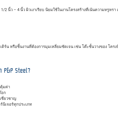
2 นิ้ว – 4 นิ้ว ผิวเงาเรียบ นิยมใช้ในงานโครงสร้างที่เน้นความหรูหรา
ร์น หรือชิ้นงานที่ต้องการมุมเหลี่ยมชัดเจน เช่น โต๊ะชั้นวางของ โครงบ
จาก P&P Steel?
ุ้มค่า
๊อก
เชี่ยวชาญ
ร์นิเจอร์ทุกประเภท