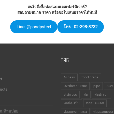
สนใจสั่งซื้อท่อสแตนเลสเฟอร์นิเจอร์?
สอบถามขนาด ราคา หรือขอใบเสนอราคาได้ทันที
Line:
@pandpsteel
โทร : 02-393-8732
TAG
Access
food grade
e
Overhead Crane
pipe
SCM
ucts
stainless
ท่อ
ท่อประปา
ท่อมีตะเข็บ
ท่อสแตนเลส
มที่พบบ่อย
ท่อสแตนเลส304
ท่อสแตนเลส3