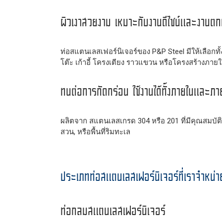
ผิวเงาสวยงาม เหมาะกับงานดีไซน์และงานตก
ท่อสแตนเลสเฟอร์นิเจอร์ของ P&P Steel มีให้เลือกทั
โต๊ะ เก้าอี้ โครงเตียง ราวแขวน หรือโครงสร้างภา
ทนต่อการกัดกร่อน ใช้งานได้ทั้งภายในและภ
ผลิตจาก สแตนเลสเกรด 304 หรือ 201 ที่มีคุณสมบัติป้
สวน, หรือพื้นที่ริมทะเล
ประเภทท่อสแตนเลสเฟอร์นิเจอร์ที่เราจำหน่า
ท่อกลมสแตนเลสเฟอร์นิเจอร์